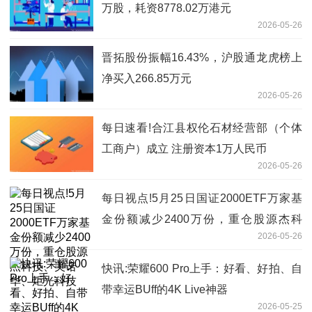
万股，耗资8778.02万港元
2026-05-26
晋拓股份振幅16.43%，沪股通龙虎榜上
净买入266.85万元
2026-05-26
每日速看!合江县权伦石材经营部（个体
工商户）成立 注册资本1万人民币
2026-05-26
每日视点!5月25日国证2000ETF万家基
金份额减少2400万份，重仓股源杰科
2026-05-26
技、美诺华、炬光科技
快讯:荣耀600 Pro上手：好看、好拍、自
带幸运BUff的4K Live神器
2026-05-25