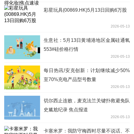
彩星玩具(00869.HK)5月13日回购6万股
2026-05-13
生意社：5月13日黄埔港地区金属硅通氧
553#硅价格行情
2026-05-13
每日热讯!安克创新：计划继续减少50%
至70%充电产品型号数量
2026-05-13
切尔西止连败，麦克法兰关键扑救避免队
史尴尬纪录 焦点报道
2026-05-13
卡塞米罗：我防守梅西时尽量不说话、不