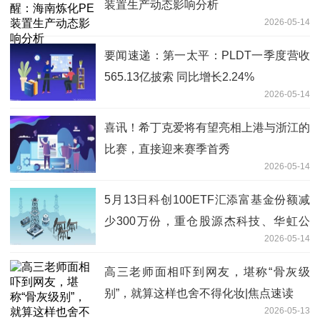
装置生产动态影响分析
2026-05-14
要闻速递：第一太平：PLDT一季度营收
565.13亿披索 同比增长2.24%
2026-05-14
喜讯！希丁克爱将有望亮相上港与浙江的
比赛，直接迎来赛季首秀
2026-05-14
5月13日科创100ETF汇添富基金份额减
少300万份，重仓股源杰科技、华虹公
2026-05-14
司、睿创微纳
高三老师面相吓到网友，堪称“骨灰级
别”，就算这样也舍不得化妆|焦点速读
2026-05-13